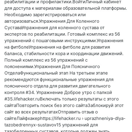
реабилитации и профилактики.ВойтиЛичный кабинет
для доступа к материалам образовательной платформы.
Необходимо зарегистрироваться или
авторизоваться.Упражнения Для Коленного
СуставаУпражнения для коленного сустава от
экспертов по реабилитации. Готовый комплекс из 56
упражнений с пошаговыми инструкциями.Упражнения
на фитболеУпражнения на фитболе для развития
баланса, стабильности кора и координации движений.
Полный комплекс из 56 упражнений с
пояснениями.Упражнения Для Поясничного
ОтделаФункциональный этап На третьем этапе
рекомендуются функциональные упражнения для
поясничного отдела для развития двигательного
контроля #34. Упражнение Доброе утро с палкой
#35.lifehacker.ruВключать только результаты с этого
сайтаПовторить поиск без этого сайтаЗаблокируй этот
сайт во всех результатахОтправить отзыв о
сайтеЛайфхакерhttps://lifehacker.ru › uprazhneniya-dlya-
tazobedrennyx-sustavov15 упражнений для
тазобедренных суставов, которые должен знать