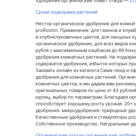
Удобрения органические помет птицы —
Сп
Сроки подкормки растений
Нестор органическое удобрение для комнат
proRostim. Применение: для газонов и клум
и клубнелуковичных цветов, для овощных ку
органическое удобрение, для всех видов ко
рубля с максимальным кэшбэком до 69 бонус
удобрения комнатных растений. Не подкарм
содержатся удобрения, избыток которых пр
Заказать онлайн из каталога Сима-ленд и о
удобрения для комнатных растений. Органич
комнатных цветов, и мы дадим вам рекомен
оригинальных товаров по цене от 83 рублей 
юрлиц, выбор по параметрам. Благодаря орг
способствует хорошему росту урожая. 20+ н
удобрения. микроудобрения. природные удоб
Качественные удобрения и стимуляторы рост
Собственное производство. Натуральные уд
Органические отходы органические удобре