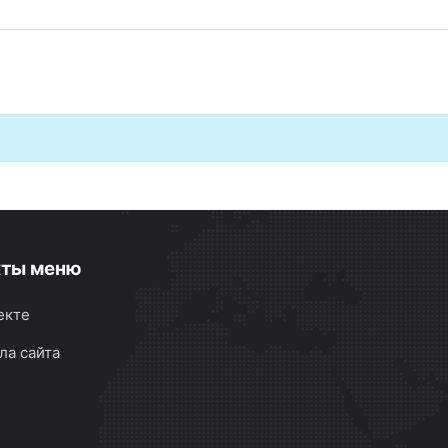
кты меню
екте
ла сайта