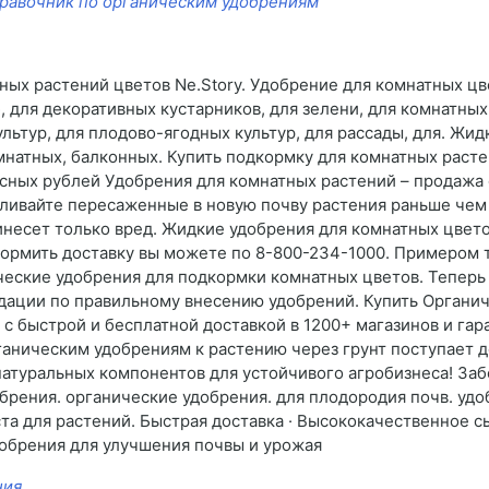
равочник по органическим удобрениям
ных растений цветов Ne.Story. Удобрение для комнатных ц
б, для декоративных кустарников, для зелени, для комнатны
льтур, для плодово-ягодных культур, для рассады, для. Жи
мнатных, балконных. Купить подкормку для комнатных растен
ных рублей Удобрения для комнатных растений – продажа о
ливайте пересаженные в новую почву растения раньше чем 
инесет только вред. Жидкие удобрения для комнатных цвето
формить доставку вы можете по 8-800-234-1000. Примером 
еские удобрения для подкормки комнатных цветов. Теперь 
дации по правильному внесению удобрений. Купить Органи
с быстрой и бесплатной доставкой в 1200+ магазинов и гара
аническим удобрениям к растению через грунт поступает д
атуральных компонентов для устойчивого агробизнеса! Забо
рения. органические удобрения. для плодородия почв. удоб
а для растений. Быстрая доставка · Высококачественное сы
обрения для улучшения почвы и урожая
ния