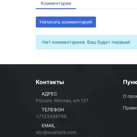
Комментарии
Написать комментарий
Нет комментариев. Ваш будет первым!
Контакты
Пун
АДРЕС
О про
Россия, Москва, а/я 137
Прави
ТЕЛЕФОН
+7123456789
EMAIL
abc@example.com