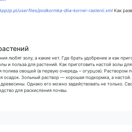
kppzp.pl/userfiles/podkormka-dlia-kornei-rastenii.xml
Как раз
растений
ения любят золу, а какие нет. Где брать удобрение и как при
олы и польза для растений. Как приготовить настой золы дл
 полива овощей (в первую очередь – огурцов). Раствором п
ся осадок. Зольный раствор — хорошая подкормка, а настой
 древесины. Однако его можно задействовать не только. Св
редство для раскисления почвы.