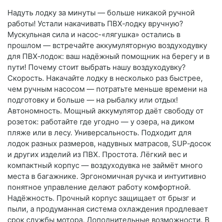
Надуть лодку за минуты — больше никакой ручной
работы! Устали накачивать ПВХ‑лодку вручную?
Мускульная сила и насос-«лягушка» остались в
прошлом — встречайте аккумуляторную воздуходувку
для ПВХ‑лодок: ваш надёжный помощник на берегу и в
пути! Почему стоит выбрать нашу воздуходувку?
Скорость. Накачайте лодку в несколько раз быстрее,
чем ручным насосом — потратьте меньше времени на
подготовку и больше — на рыбалку или отдых!
Автономность. Мощный аккумулятор даёт свободу от
розеток: работайте где угодно — у озера, на диком
пляже или в лесу. Универсальность. Подходит для
лодок разных размеров, надувных матрасов, SUP‑досок
и других изделий из ПВХ. Простота. Лёгкий вес и
компактный корпус — воздуходувка не займёт много
места в багажнике. Эргономичная ручка и интуитивно
понятное управление делают работу комфортной.
Надёжность. Прочный корпус защищает от брызг и
пыли, а продуманная система охлаждения продлевает
срок службы мотора. Дополнительные возможности. В