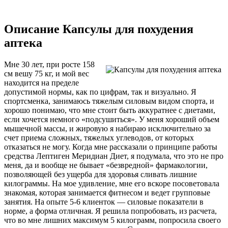
Описание Капсулы для похудения
аптека
Мне 30 лет, при росте 158
см вешу 75 кг, и мой вес
находится на пределе
допустимой нормы, как по цифрам, так и визуально. Я
спортсменка, занимаюсь тяжелым силовым видом спорта, и
хорошо понимаю, что мне стоит быть аккуратнее с диетами,
если хочется немного «подсушиться». У меня хороший объем
мышечной массы, и жировую я набираю исключительно за
счет приема сложных, тяжелых углеводов, от которых
отказаться не могу. Когда мне рассказали о принципе работы
средства Лептиген Меридиан Диет, я подумала, что это не про
меня, да и вообще не бывает «безвредной» фармакологии,
позволяющей без ущерба для здоровья сливать лишние
килограммы. На мое удивление, мне его вскоре посоветовала
знакомая, которая занимается фитнесом и ведет групповые
занятия. На опыте 5-6 клиенток — силовые показатели в
норме, а форма отличная. Я решила попробовать, из расчета,
что во мне лишних максимум 5 килограмм, попросила своего