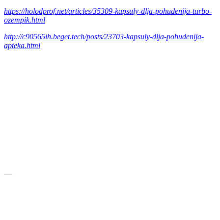
https://holodprof.net/articles/35309-kapsuly-dlja-pohudenija-turbo-
ozempik.html
http://c90565ih.beget.tech/posts/23703-kapsuly-dlja-pohudenija-
apteka.html
—