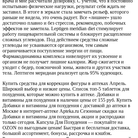
врача и мне рассчитали дозировку. С учетом, что я постоянно
испытываю физические нагрузки, результат себя ждать не
заставил. В итоге в зеркале стала замечать рельеф, которого
раньше не видела, это очень радует. Все «лишнее» ушло
достаточно плавно и без стрессов, рекомендую, побочных
эффектов не заметила. Leptigen meridian diet стимулирует
работу пищеварительной системы и блокирует расщепление
сложных углеводов. Под действием средства сложные
углеводы не усваиваются организмом, тем самым
ограничивается поступление энергии от пищи.
Фармакодинамика комплекса нивелирует их усвоение и
организм не получает лишние калории. Жир сжигается и
уходит с бедер, поясничной зоны, живота и других участков
тела. Лептиген меридиан реализует цель 95% худеющих.
Купить средства для коррекции фигуры в аптеках Апрель.
Широкий выбор и низкие цены. Список топ-5 таблеток для
похудения, которые можно купить в аптеке. Добавки и
витамины для похудения в наличии цены от 155 руб. Купить
Добавки и витамины для похудения с доставкой до аптеки в
Москве в интернет-аптеке Apteka.ru Сезонные скидки на
Добавки и витамины для похудения, акции и распродажи
только сегодня. Капсула Для Похудения — покупайте на
OZON по выгодным ценам! Быстрая и бесплатная доставка,
большой ассортимент, бонусы, рассрочка и кэшбэк.