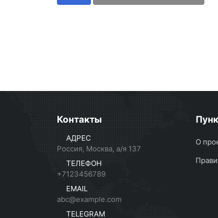
Контакты
Пун
АДРЕС
О про
Россия, Москва, а/я 137
Прави
ТЕЛЕФОН
+7123456789
EMAIL
abc@example.com
TELEGRAM