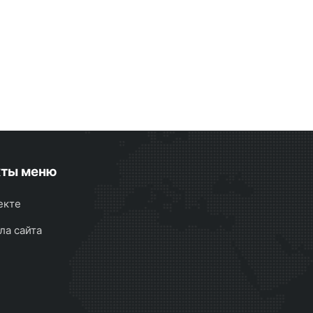
кты меню
екте
ла сайта