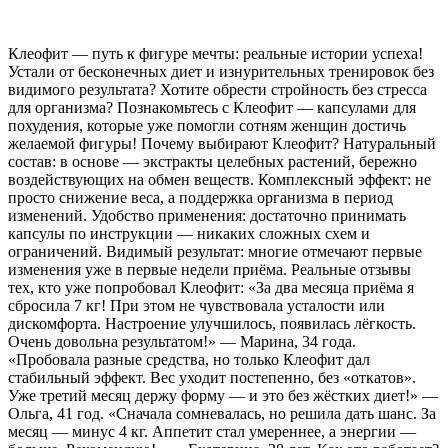
Клеофит — путь к фигуре мечты: реальные истории успеха!
Устали от бесконечных диет и изнурительных тренировок без
видимого результата? Хотите обрести стройность без стресса
для организма? Познакомьтесь с Клеофит — капсулами для
похудения, которые уже помогли сотням женщин достичь
желаемой фигуры! Почему выбирают Клеофит? Натуральный
состав: в основе — экстракты целебных растений, бережно
воздействующих на обмен веществ. Комплексный эффект: не
просто снижение веса, а поддержка организма в период
изменений. Удобство применения: достаточно принимать
капсулы по инструкции — никаких сложных схем и
ограничений. Видимый результат: многие отмечают первые
изменения уже в первые недели приёма. Реальные отзывы
тех, кто уже попробовал Клеофит: «За два месяца приёма я
сбросила 7 кг! При этом не чувствовала усталости или
дискомфорта. Настроение улучшилось, появилась лёгкость.
Очень довольна результатом!» — Марина, 34 года.
«Пробовала разные средства, но только Клеофит дал
стабильный эффект. Вес уходит постепенно, без «откатов».
Уже третий месяц держу форму — и это без жёстких диет!» —
Ольга, 41 год. «Сначала сомневалась, но решила дать шанс. За
месяц — минус 4 кг. Аппетит стал умереннее, а энергии —