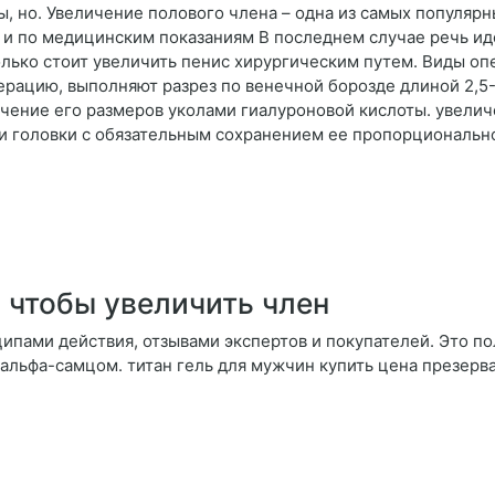
ы, но. Увеличение полового члена – одна из самых популяр
ак и по медицинским показаниям В последнем случае речь и
олько стоит увеличить пенис хирургическим путем. Виды о
ерацию, выполняют разрез по венечной борозде длиной 2,5-
ичение его размеров уколами гиалуроновой кислоты. увели
и головки с обязательным сохранением ее пропорциональн
 чтобы увеличить член
ипами действия, отзывами экспертов и покупателей. Это по
 альфа-самцом. титан гель для мужчин купить цена презерв