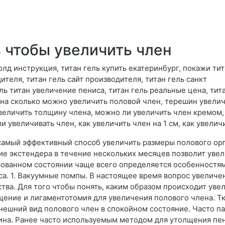
 чтобы увеличить член
голд инструкция, титан гель купить екатеринбург, покажи ти
ителя, титан гель сайт производителя, титан гель санкт
ль титан увеличение пениса, титан гель реальные цена, тит
 на сколько можно увеличить половой член, терешин увелич
величить толщину члена, можно ли увеличить член кремом, 
и увеличивать член, как увеличить член на 1 см, как увелич
амый эффективный способ увеличить размеры полового орга
ие экстендера в течение нескольких месяцев позволит уве
рованном состоянии чаще всего определяется особенностя
. 1. Вакуумные помпы. В настоящее время вопрос увеличен
тва. Для того чтобы понять, каким образом происходит ув
щение и лигаментотомия для увеличения полового члена. Т
ешний вид полового член в спокойном состояние. Часто па
рина. Ранее часто используемым методом для утолщения пе