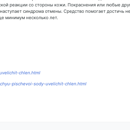
ской реакции со стороны кожи. Покраснения или любые др
 наступает синдрома отмены. Средство помогает достичь н
ще минимум несколько лет.
velichit-chlen.html
chyu-pischevoi-sody-uvelichit-chlen.html