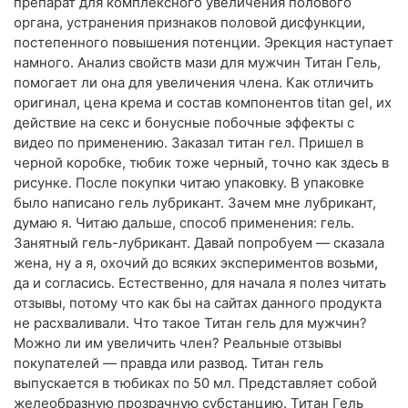
препарат для комплексного увеличения полового
органа, устранения признаков половой дисфункции,
постепенного повышения потенции. Эрекция наступает
намного. Анализ свойств мази для мужчин Титан Гель,
помогает ли она для увеличения члена. Как отличить
оригинал, цена крема и состав компонентов titan gel, их
действие на секс и бонусные побочные эффекты с
видео по применению. Заказал титан гел. Пришел в
черной коробке, тюбик тоже черный, точно как здесь в
рисунке. После покупки читаю упаковку. В упаковке
было написано гель лубрикант. Зачем мне лубрикант,
думаю я. Читаю дальше, способ применения: гель.
Занятный гель-лубрикант. Давай попробуем — сказала
жена, ну а я, охочий до всяких экспериментов возьми,
да и согласись. Естественно, для начала я полез читать
отзывы, потому что как бы на сайтах данного продукта
не расхваливали. Что такое Титан гель для мужчин?
Можно ли им увеличить член? Реальные отзывы
покупателей — правда или развод. Титан гель
выпускается в тюбиках по 50 мл. Представляет собой
желеобразную прозрачную субстанцию. Титан Гель