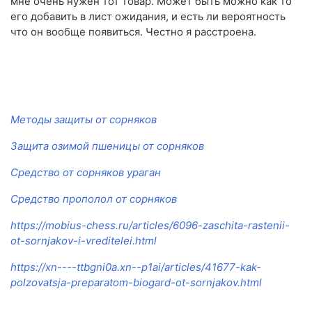
мне очень нужен тот товар. Может быть можно как то
его добавить в лист ожидания, и есть ли вероятность
что он вообще появиться. Честно я расстроена.
Методы защиты от сорняков
Защита озимой пшеницы от сорняков
Средство от сорняков ураган
Средство прополол от сорняков
https://mobius-chess.ru/articles/6096-zaschita-rastenii-
ot-sornjakov-i-vreditelei.html
https://xn----ttbgni0a.xn--p1ai/articles/41677-kak-
polzovatsja-preparatom-biogard-ot-sornjakov.html