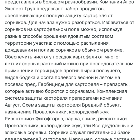
представлены в большом разнообразии. Компания Агро
Эксперт Груп предлагает набор продуктов,
обеспечивающих полную защиту картофеля от
сорняков. Для начала нужно разобраться. Избавиться от
сорняков на картофельном поле можно, используя
разные способы орошения ядовитым составом
территории участка: с помощью распыления,
дождевания и полива сорняков в обычном режиме.
Обеспечить чистоту посадок картофеля от много-
летних сорных растений можно при последовательном
применении гербицидов против пырея ползучего,
видов бодяка и осота полевого весной и летом на
посевах пред. Гербициды для картофеля – препараты,
которые активно борются с сорняками. Комплексная
система защиты картофеля препаратами компании
Август. Схема защиты картофеля Вредный объект,
назначение Проволочники, колорадский жук
Ризоктониоз Фитофтороз, парша, гнили, ризоктониоз
Проволочники, колорадский жук, тли Все двудольные и
злаковые сорняки. Сорняки служат питательной базой
для вредителей картофеля. Например, сорные растения