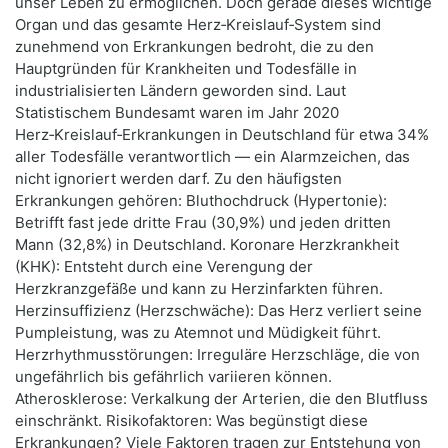
unser Leben zu ermöglichen. Doch gerade dieses wichtige
Organ und das gesamte Herz‑Kreislauf‑System sind
zunehmend von Erkrankungen bedroht, die zu den
Hauptgründen für Krankheiten und Todesfälle in
industrialisierten Ländern geworden sind. Laut
Statistischem Bundesamt waren im Jahr 2020
Herz‑Kreislauf‑Erkrankungen in Deutschland für etwa 34%
aller Todesfälle verantwortlich — ein Alarmzeichen, das
nicht ignoriert werden darf. Zu den häufigsten
Erkrankungen gehören: Bluthochdruck (Hypertonie):
Betrifft fast jede dritte Frau (30,9%) und jeden dritten
Mann (32,8%) in Deutschland. Koronare Herzkrankheit
(KHK): Entsteht durch eine Verengung der
Herzkranzgefäße und kann zu Herzinfarkten führen.
Herzinsuffizienz (Herzschwäche): Das Herz verliert seine
Pumpleistung, was zu Atemnot und Müdigkeit führt.
Herzrhythmusstörungen: Irreguläre Herzschläge, die von
ungefährlich bis gefährlich variieren können.
Atherosklerose: Verkalkung der Arterien, die den Blutfluss
einschränkt. Risikofaktoren: Was begünstigt diese
Erkrankungen? Viele Faktoren tragen zur Entstehung von