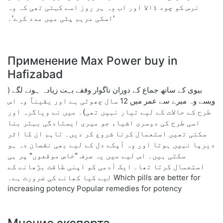
نرس کو چود ڈالا اور اب وہ ہر روز اسے کہتی تھی کہ وہ
'اسکی مرہم پٹی میں مدد کرے'۔
Применение Max Power buy in
Hafizabad
بیوی کے ساتھ جماع کے دوران ناگوار وقفے بہت زیادہ ہونے لگے (
ویسے وہ میرے سے عمر میں 12 سال چھوٹی ہے اور یقیناً وہ اس
طرح کے حالات کے لیے تیار نہیں تھی)۔ میں نے ویاگرہ اور
اسی طرح کی دوسری اشیاء جو میری ایستادگی بہتر بنا
سکتی تھیں استعمال کرنا شروع کر دیں۔ تاہم ان کا اثر
دیرپا نہیں ہوتا اور وہ آپکے دل کے لیے بھی نقصان دہ ہو
سکتی ہیں۔ اس لیے میں یہ صرف "خاص موقعوں" پر ہی
استعمال کرتا تھا۔ ایک آدمی کو اپنی طاقت بڑھانے کے
لیے کیا کھانے کی ضرورت ہے۔ Which pills are better for
increasing potency Popular remedies for potency