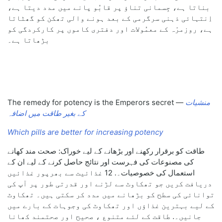
بناتا ہے، جِسمانی تناؤ پر قابُو پانے میں مدد دیتا ہے،
اِنتہائی ذہنی سرگرمی کے بعد ہونے والی تھکن کو گھٹاتا
ہے، روزمرّہ کے معمُولات اور دفتری کاموں پر کارکردگی کو
بڑھاتا ہے۔
منشیات
The remedy for potency is the Emperors secret —
کے بغیر طاقت میں اضافہ
Which pills are better for increasing potency
طاقت کو برقرار رکھنے اور بڑھانے کے لیے خوراک: صحت مند کھانے
کی مصنوعات کی فہرست اور نتائج حاصل کرنے کے لیے ان کے
استعمال کی خصوصیات۔. 12 غذائیت سے بھرپور غذائیں
دریافت کریں جو تھکاوٹ سے لڑنے اور قدرتی طور پر آپ کی
توانائی کی سطح کو بڑھانے میں مدد کر سکتی ہیں۔ تھکاوٹ
کے لیے بہترین غذاؤں اور تھکاوٹ کی وجوہات کے بارے میں
جانیں۔. طاقت کے لئے متنوع ، صحیح اور صحتمند کھانا