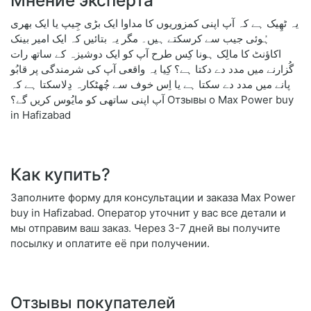
Мнение эксперта
یہ ٹھِیک ہے کہ آپ اپنی کمزوریوں کا مداوا ایک بڑی جِیپ یا ایک بھری
ہُوئی جیب سے کرسکتے ہیں۔ مگر یہ بتائیں کہ ایک امیر بینک
اکاؤنٹ کا مالِک ہونا کِس طرح آپ کو ایک دوشیزہ کے ساتھ رات
گُزارنے میں مدد دے دکتا ہے؟ کِیا یہ واقعی آپ کی شرمندگی پر قابُو
پانے میں مدد دے سکتا ہے یا اِس خوف سے چُھٹکارہ دِلاسکتا ہے کہ
آپ اپنی ساتھی کو مایُوس کریں گے؟ Отзывы о Max Power buy
in Hafizabad
Как купить?
Заполните форму для консультации и заказа Max Power
buy in Hafizabad. Оператор уточнит у вас все детали и
мы отправим ваш заказ. Через 3-7 дней вы получите
посылку и оплатите её при получении.
Отзывы покупателей