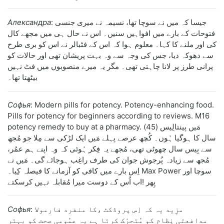
: جیسا کہ میں نے سوچا تھا، نسیمہ نے میری جنسی
Александра
فتوحات کے بارے میں افواہیں سنیں۔ اس نے حال ہی میں مجھے کال
کی اور ملنے کا کہا۔ معلوم ہوا کہ اس کے فٹبالر نے اس کو بری طرح
سے دھوکہ دیا، جس کی وجہ سے وہ بہت پریشان تھی اور حالات کو
پرانی طرز پر لانا چاہتی تھی۔ مگر یہ میرے منصوبوں میں فٹ نہیں
بیٹھتا تھا۔
Софья
: Modern pills for potency. Potency-enhancing food.
Pills for potency for beginners according to reviews. M16
potency remedy to buy at a pharmacy. مَیں پینتالِیس (45)
سال کا ہوگیا ہُوں۔ کُچھ عرصے پہلے مَیں ایک لڑکی سے مِلا جو مُجھ
سے بِیس سال چھوٹی تھی، مُجھے یہ فِکر ہُوئی کہ وہ اپنے ہم عمُر،
مُجھ سے زیادہ پُرجوش جوان کی طرف راغِب ہوجائے گی۔ مَیں نے
اِس بارے میں کافی کو آزمانے کا فیصلہ کِیا۔ Max Power سوچا اور
پِھر !اب اُس کے دوست میرا مُقابلہ نہیں کرسکتے
: مزِید یہ کہ اِس پروڈکٹ ،کا منفرد فارمولا
Софья
مدافعتی نِظام کو مُتحرّک کرتا ہے یہ عمُومی صحت کو بہتر