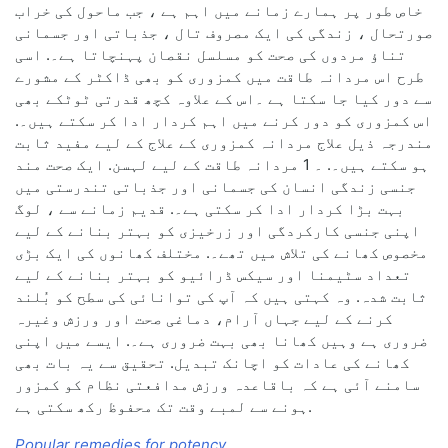
خاص طور پر ہمارے زمانے میں اہم ہے ، جب ماحول کی خراب
صورتحال ، زندگی کی ایک مصروف تال ، جذباتی اور جسمانی
تناؤ مردوں کی صحت کو مسلسل نقصان پہنچاتا ہے۔. اسی
طرح اس مردانہ طاقت میں کمزوری کو بھی ڈاکٹر کے مشورے
سے دور کیا جا سکتا ہے ۔اس کے علاوہ کچھ قدرتی ٹوٹکے بھی
اس کمزوری کو دور کرنے میں اہم کردار ادا کر سکتے ہیں۔.
مندرجہ ذیل علاج مردانہ کمزوری کے علاج کے لیے مفید ثابت
ہو سکتے ہیں۔. ۔ 1 مردانہ طاقت کے لیے لہسن. ایک صحت مند
جنسی زندگی انسان کی جسمانی اور جذباتی تندرستی میں
بہت بڑا کردار ادا کر سکتی ہے۔. قدیم زمانے سے ، لوگ
اپنی جنسی کارکردگی اور زرخیزی کو بہتر بنانے کے لیے
مخصوص کھانے کی تلاش میں تھے۔. مختلف کھانوں کی ایک بڑی
تعداد سٹیمنا اور سیکس ڈرائیو کو بہتر بنانے کے لیے
ثابت شدہ. وہ کہتی ہیں کہ آپ کی توانائی کی سطح کو بُلند
کرنے کے لیے جہاں آرام، دماغی صحت اور ورزش وغیرہ
ضروری ہے وہیں کھانا بھی بہت ضروری ہے۔. ایسے میں اپنی
کھانے کی عادات کو اچانک تبدیل. تحقیق سے یہ بات بھی
سامنے آئی ہے کہ باقاعدہ ورزش مدافعتی نظام کو کمزور
ہونے سے لمبے وقت تک محفوظ رکھ سکتی ہے.
Popular remedies for potency