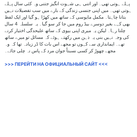
پہلے ہوتی تھی۔ اور اتنی ہی شہوت انگیز جتنی وہ کئی سال پہلے
ہوتی تھی۔ میں اپنی جنسی زندگی کے بارے میں سب تفصیلات نہیں
بتانا چاہتا۔ مکمل مایوسی کے ساتھ میں کھڑا ہو گیا اور ایک لفظ
بھی کہے بغیر دوسرے بیڈ روم میں جا کر سو گیا۔ یہ سلسلہ 4 سال
چلتا رہا۔ لیکن یہ میری اپنی بیوی کے ساتھ علیحدگی اختیار کرنے
کی وجہ نہیں بنی یہ ذہن میں رکھتے ہوئے کہ مسائل تو میرے ساتھ
تھے۔ ایمانداری سے کہوں تو مجھے اس بات کا ڈر زیادہ تھا کہ وہ
مجھے چھوڑ کر کسی نسبتاً جوان مرد کے پاس نہ چلی جائے۔
>>> ПЕРЕЙТИ НА ОФИЦИАЛЬНЫЙ САЙТ <<<