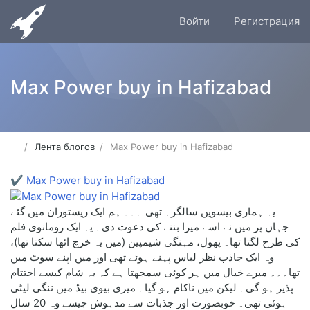
Войти
Регистрация
Max Power buy in Hafizabad
Лента блогов
Max Power buy in Hafizabad
✔
Max Power buy in Hafizabad
یہ ہماری بیسویں سالگرہ تھی ۔۔۔ ہم ایک ریستوران میں گئے
جہاں پر میں نے اسے میرا بننے کی دعوت دی۔ یہ ایک رومانوی فلم
کی طرح لگتا تھا۔ پھول، مہنگی شیمپین (میں یہ خرچ اٹھا سکتا تھا)،
وہ ایک جاذب نظر لباس پہنے ہوئے تھی اور میں اپنے سوٹ میں
تھا۔۔۔ میرے خیال میں ہر کوئی سمجھتا ہے کہ یہ شام کیسے اختتام
پذیر ہو گی۔ لیکن میں ناکام ہو گیا۔ میری بیوی بیڈ میں ننگی لیٹی
ہوئی تھی۔ خوبصورت اور جذبات سے مدہوش جیسے وہ 20 سال