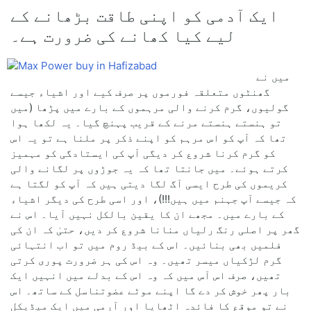
ایک آدمی کو اپنی طاقت بڑھانے کے
لیے کیا کھانے کی ضرورت ہے۔
میں نے
گھنٹوں متعلقہ فورموں پر صرف کیے اور اشیاء جیسے
گولیوں، گرم کرنے والی مرہموں کے بارے میں پڑھا (میں
تو ہنستے ہنستے مرنے کے قریب پہنچ گیا۔ یہ لکھا ہوا
تھا کہ آپ کو اس مرہم کو اپنے ذکر پر ملنا ہے تو یہ اس
کو گرم کرنا شروع کر دیگی آپ کی ایستادگی کو مہمیز
کرتے ہوئے۔ میں جانتا تھا کہ یہ جوڑوں پر لگانے والی
کریموں کی طرح ایسی آگ لگا دیتی ہیں کہ آپ کو لگتا ہے
کہ جیسے آپ جہنم میں ہیں!!!)، اور اسی طرح کی دیگر اشیاء
کے بارے میں۔ مجھے ان کا یقین بالکل نہیں آیا۔ اس نے
گھر پر اصلی رنگ رلیاں منانا شروع کر دیں، حتیٰ کہ ان کی
فلمیں بھی بنائیں۔ اس کے بیڈ روم میں تو اب انتہائی
گرم لڑکیاں میسر تھیں۔ وہ اس کی ہر ضرورت پوری کرتی
تھیں، صرف اس آس میں کہ وہ اس کے بدلے میں انہیں ایک
بار پھر خوش کر دے گا اپنے موٹے عضوتناسل کے ساتھ۔ اس
نے تو موقع کا فائدہ اٹھایا اور آرمی میں ایک میڈیکل