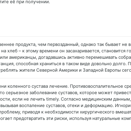
тите её при получении.
веннее продукта, чем первозданный, однако так бывает не 
на хлеб – к этому времени он засахаривается, становится г
шили американцы, догадавшись активно перемешивать собра
танция, способная храниться в таком виде довольно долго.
треблять жители Северной Америки и Западной Европы сего
епени коленного сустава лечение. Противовоспалительное ср
это серьезное заболевание суставов, которое может привест
сти, если не лечить timely. Согласно медицинским данным,
, вызывая воспаление суставов, отеки и деформацию. Игнори
ь проблему, приводя к необходимости хирургического вмеша
огает предотвратить эти риски, используя натуральные ко