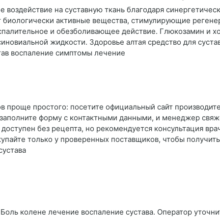
е воздействие на суставную ткань благодаря синергетичес
т биологически активные вещества, стимулирующие регенер
спалительное и обезболивающее действие. Глюкозамин и хо
синовиальной жидкости. Здоровье алтая средство для суста
тав воспаление симптомы лечение
ов проще простого: посетите официальный сайт производите
а заполните форму с контактными данными, и менеджер свяж
т доступен без рецепта, но рекомендуется консультация вр
купайте только у проверенных поставщиков, чтобы получит
сустава
Боль колене лечение воспаление сустава. Оператор уточнит 