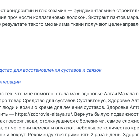
пают хондроитин и глюкозамин — фундаментальные строите
ия прочности коллагеновых волокон. Экстракт пантов мар
 результате такого механизма ткани получают целенаправ
дство для восстановления суставов и связок
 операции
 тех, что мне помогло, стала мазь здоровье Алтая Мазала па
 про товар Средство для суставов Суставтонус, Здоровье Ал
 люди и врачи о креме для лечения суставов. Здоровье Алта
ть — https://zdorovie-altaya.ru/. Вернуть былую подвижнос
Как говорят люди, столкнувшиеся с болезнями, самое сложн
, от чего они немеют и опухают. небольшое количество кре
 и вокруг. Рекомендуется применять 2 раза в день. Здоро