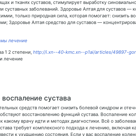
ящах и тканях суставов, стимулирует выработку синовиальн
и суставных заболеваний. Здоровье Алтая для суставов — к
имии, только природная сила, которая помогает: снизить во
ами; Здоровье Алтая средство для суставов — концентриро
омы лечение
а 1 2 степени,
http://i.xn--40-kmc.xn--p1ai/articles/49897-g
 и лечение
 воспаление сустава
ельных средств помогает снизить болевой синдром и отеч
особствуют восстановлению функций сустава. Воспаление кол
 к какому врачу идти и методах диагностики. Всё о заболев
става требует комплексного подхода к лечению, включая ка
ести к ухудшению состояния. Если у вас воспаление колен