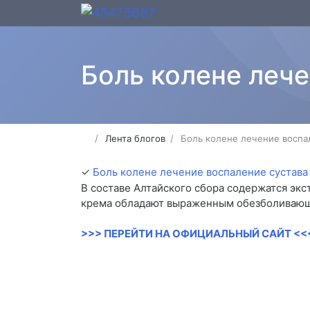
Боль колене лече
Лента блогов
Боль колене лечение воспа
✓
Боль колене лечение воспаление сустава
В составе Алтайского сбора содержатся эк
крема обладают выраженным обезболивающ
>>> ПЕРЕЙТИ НА ОФИЦИАЛЬНЫЙ САЙТ <<