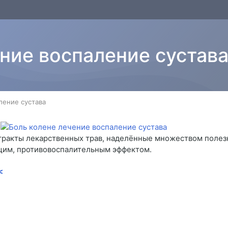
ние воспаление сустав
ление сустава
стракты лекарственных трав, наделённые множеством полез
им, противовоспалительным эффектом.
<