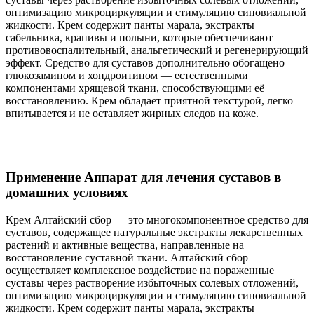
оптимизацию микроциркуляции и стимуляцию синовиальной
жидкости. Крем содержит панты марала, экстракты
сабельника, крапивы и полыни, которые обеспечивают
противовоспалительный, анальгетический и регенерирующий
эффект. Средство для суставов дополнительно обогащено
глюкозамином и хондроитином — естественными
компонентами хрящевой ткани, способствующими её
восстановлению. Крем обладает приятной текстурой, легко
впитывается и не оставляет жирных следов на коже.
Применение Аппарат для лечения суставов в
домашних условиях
Крем Алтайский сбор — это многокомпонентное средство для
суставов, содержащее натуральные экстракты лекарственных
растений и активные вещества, направленные на
восстановление суставной ткани. Алтайский сбор
осуществляет комплексное воздействие на пораженные
суставы через растворение избыточных солевых отложений,
оптимизацию микроциркуляции и стимуляцию синовиальной
жидкости. Крем содержит панты марала, экстракты