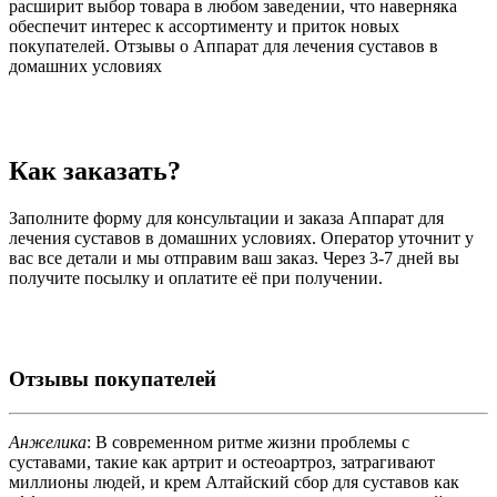
расширит выбор товара в любом заведении, что наверняка
обеспечит интерес к ассортименту и приток новых
покупателей. Отзывы о Аппарат для лечения суставов в
домашних условиях
Как заказать?
Заполните форму для консультации и заказа Аппарат для
лечения суставов в домашних условиях. Оператор уточнит у
вас все детали и мы отправим ваш заказ. Через 3-7 дней вы
получите посылку и оплатите её при получении.
Отзывы покупателей
Анжелика
: В современном ритме жизни проблемы с
суставами, такие как артрит и остеоартроз, затрагивают
миллионы людей, и крем Алтайский сбор для суставов как