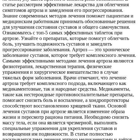
статье рассмотрим эффективные лекарства для облегчения
симптомов артроза и замедления его прогрессирования.
Знание современных методов лечения поможет пациентам и
медицинским работникам принимать обоснованные решения
для улучшения состояния суставов и общего самочувствия.
Ознакомьтесь с топ-5 самых эффективных таблеток при
артрозе. Узнайте о препаратах, которые помогут облегчить
боль, улучшить подвижность суставов и замедлить
прогрессирование заболевания. Артроз — это хроническое
заболевание суставов, которое требует комплексного лечения.
Самыми эффективными методами лечения артроза являются
физиотерапия, лекарственная терапия, физические
упражнения и хирургическое вмешательство в случае
тяжелых форм заболевания. Врачи отмечают, что лечение
артроза требует комплексного подхода, включающего как
медикаментозные, так и народные средства. Медикаменты,
такие как нестероидные противовоспалительные препараты,
помогают снизить боль и воспаление, а хондропротекторы
способствуют восстановлению хрящевой ткани. Основой
лечения суставов при артрозе является изменение образа
жизни и пересмотр рациона питания. Необходимо снизить
массу тела, если она является чрезмерной, выполнять
специальные упражнения для укрепления суставов и
возвращения им подвижности. В статье полностью
раскрывается тема лечения артроза медикаментами и даётся