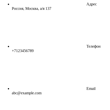
Адрес
Россия, Москва, а/я 137
Телефон
+7123456789
Email
abc@example.com