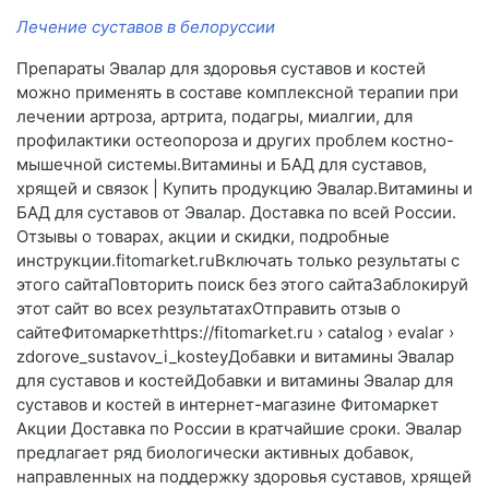
Лечение суставов в белоруссии
Препараты Эвалар для здоровья суставов и костей
можно применять в составе комплексной терапии при
лечении артроза, артрита, подагры, миалгии, для
профилактики остеопороза и других проблем костно-
мышечной системы.Витамины и БАД для суставов,
хрящей и связок | Купить продукцию Эвалар.Витамины и
БАД для суставов от Эвалар. Доставка по всей России.
Отзывы о товарах, акции и скидки, подробные
инструкции.fitomarket.ruВключать только результаты с
этого сайтаПовторить поиск без этого сайтаЗаблокируй
этот сайт во всех результатахОтправить отзыв о
сайтеФитомаркетhttps://fitomarket.ru › catalog › evalar ›
zdorove_sustavov_i_kosteyДобавки и витамины Эвалар
для суставов и костейДобавки и витамины Эвалар для
суставов и костей в интернет-магазине Фитомаркет
Акции Доставка по России в кратчайшие сроки. Эвалар
предлагает ряд биологически активных добавок,
направленных на поддержку здоровья суставов, хрящей