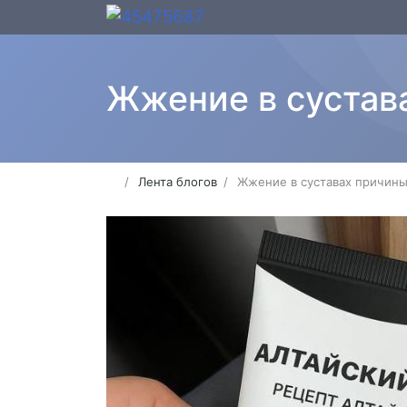
Жжение в сустав
Лента блогов
Жжение в суставах причины