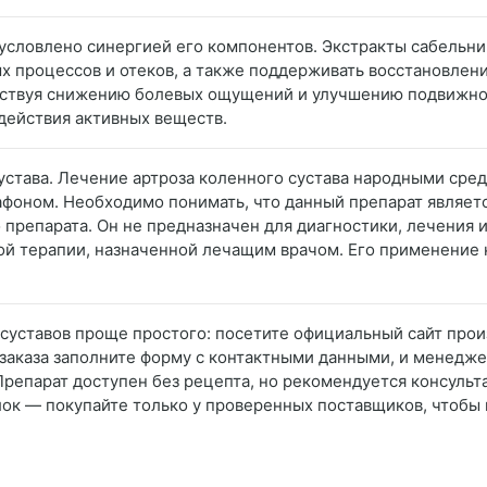
бусловлено синергией его компонентов. Экстракты сабельни
 процессов и отеков, а также поддерживать восстановлени
бствуя снижению болевых ощущений и улучшению подвижнос
действия активных веществ.
устава. Лечение артроза коленного сустава народными сред
афоном. Необходимо понимать, что данный препарат являет
 препарата. Он не предназначен для диагностики, лечения
ой терапии, назначенной лечащим врачом. Его применение 
я суставов проще простого: посетите официальный сайт про
 заказа заполните форму с контактными данными, и менедж
 Препарат доступен без рецепта, но рекомендуется консуль
елок — покупайте только у проверенных поставщиков, чтобы