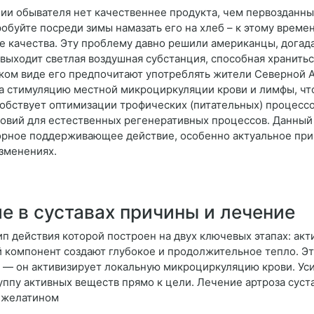
и обывателя нет качественнее продукта, чем первозданный,
буйте посреди зимы намазать его на хлеб – к этому времен
вые качества. Эту проблему давно решили американцы, дога
 выходит светлая воздушная субстанция, способная хранить
ком виде его предпочитают употреблять жители Северной 
а стимуляцию местной микроциркуляции крови и лимфы, чт
обствует оптимизации трофических (питательных) процессо
овий для естественных регенеративных процессов. Данный
орное поддерживающее действие, особенно актуальное при
изменениях.
е в суставах причины и лечение
ип действия которой построен на двух ключевых этапах: акт
 компонент создают глубокое и продолжительное тепло. Э
у — он активизирует локальную микроциркуляцию крови. Ус
уппу активных веществ прямо к цели. Лечение артроза сус
в желатином