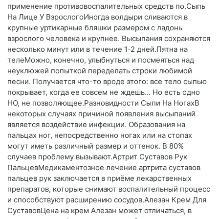
применение противовоспалительных средств по.Сыпь
На Лице У ВзрослогоИногда волдыри сливаются в
крупные уртикарные бляшки размером с ладонь
взрослого человека и крупнее. Высыпания сохраняются
несколько минут или в течение 1-2 дней.Пятна на
телеМожно, конечно, улыбнуться и посмеяться над
неуклюжей попыткой переделать строки любимой
песни. Получается что-то вроде этого: все тело сыпью
покрывает, когда ее совсем не ждешь… Но есть одно
НО, не позволяющее.Разновидности Сыпи На НогахВ
некоторых случаях причиной появления высыпаний
является воздействие инфекции. Образования на
пальцах ног, непосредственно ногах или на стопах
могут иметь различный размер и оттенок. В 80%
случаев проблему вызывают.Артрит Суставов Рук
ПальцевМедикаментозное лечение артрита суставов
пальцев рук заключается в приёме лекарственных
препаратов, которые снимают воспалительный процесс
и способствуют расширению сосудов.Алезан Крем Для
СуставовЦена на крем Алезан может отличаться, в