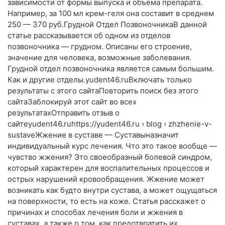
зависимости от формы выпуска и объема препарата.
Например, за 100 мл крем-геля она составит в среднем
250 — 370 руб.Грудной Отдел ПозвоночникаВ данной
статье рассказывается об одном из отделов
позвоночника — грудном. Описаны его строение,
значение для человека, возможные заболевания.
Грудной отдел позвоночника является самым большим.
Как и другие отделы.yudent46.ruВключать только
результаты с этого сайтаПовторить поиск без этого
сайтаЗаблокируй этот сайт во всех
результатахОтправить отзыв о
сайтеyudent46.ruhttps://yudent46.ru › blog › zhzhenie-v-
sustaveЖжение в суставе — Суставыназначит
индивидуальный курс лечения. Что это такое вообще —
чувство жжения? Это своеобразный болевой синдром,
который характерен для воспалительных процессов и
острых нарушений кровообращения. Жжение может
возникать как будто внутри сустава, а может ощущаться
на поверхности, то есть на коже. Статья расскажет о
причинах и способах лечения боли и жжения в
суставах, а также о том, как предотвратить их