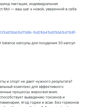
период лактации, индивидуальная
t Mol — ваш шаг к новой, уверенной в себе
d1%83%d0%bb%d1%8b-%d0%b4%d0%bb%d1%8f-
l balance капсулы для похудения 30 капсул
еты и спорт не дают нужного результата?
уральный комплекс для эффективного
ственные процессы жиросжигания.
 способствует выведению токсинов и
ламинарии, ягод годжи и асаи. Без гормонов