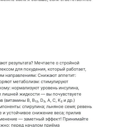
дают результата? Мечтаете о стройной
ексом для похудения, который работает,
ким направлениям: Снижают аппетит:
коряют метаболизм: стимулируют
кому: нормализуют уровень инсулина,
и лишней жидкости — вы почувствуете
тамины B, B₁₂, D₃, A, C, K₂ и др.)
поненты: спирулина; льняное семя; ревень
ое и устойчивое снижение веса; прилив
рименение — заметный эффект! Принимайте
Важно: перед началом приёма