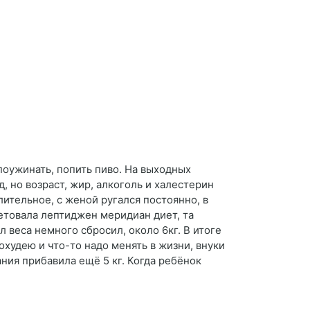
оужинать, попить пиво. На выходных
, но возраст, жир, алкоголь и халестерин
ительное, с женой ругался постоянно, в
етовала лептиджен меридиан диет, та
 веса немного сбросил, около 6кг. В итоге
охудею и что-то надо менять в жизни, внуки
ания прибавила ещё 5 кг. Когда ребёнок