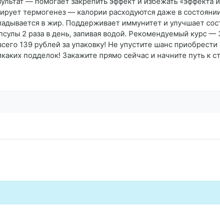
ультат — помогает закрепить эффект и избежать «эффекта йо
улирует термогенез — калории расходуются даже в состоян
ладывается в жир. Поддерживает иммунитет и улучшает сос
сулы 2 раза в день, запивая водой. Рекомендуемый курс — 3
всего 139 рублей за упаковку! Не упустите шанс приобрести 
аких подделок! Закажите прямо сейчас и начните путь к с