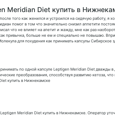
en Meridian Diet купить в Нижнека
после того как женился и устроился на сидячую работу, я хо
идиан помог в том что значительно снизил аппетити постоя
писал что не влияет на апетит и жажду, мне как раз наоборот,
как привычка, больше не ем и специально не повышаю. Впр
Молекула для похудения как принимать капсулы Сибирское 
нимать по одной капсуле Leptigen Meridian Diеt дважды в д
ческие преобразования, способствуя развитию кетоза, что
Diet купить в Нижнекамске
Leptigen Meridian Diet купить в Нижнекамске. Оператор уто