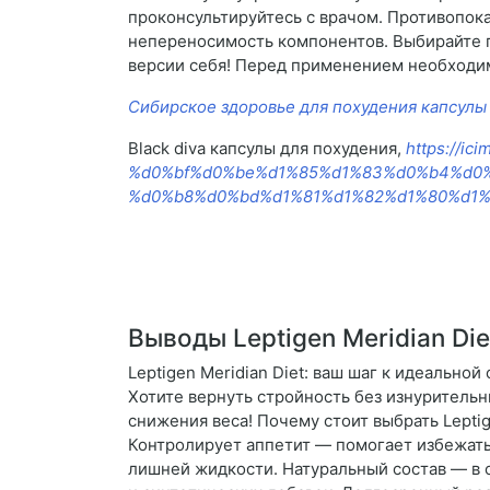
проконсультируйтесь с врачом. Противопока
непереносимость компонентов. Выбирайте пу
версии себя! Перед применением необходим
Сибирское здоровье для похудения капсулы
Black diva капсулы для похудения,
https://
%d0%bf%d0%be%d1%85%d1%83%d0%b4%d0%
%d0%b8%d0%bd%d1%81%d1%82%d1%80%d1%
Выводы Leptigen Meridian Di
Leptigen Meridian Diet: ваш шаг к идеально
Хотите вернуть стройность без изнурительн
снижения веса! Почему стоит выбрать Lepti
Контролирует аппетит — помогает избежать
лишней жидкости. Натуральный состав — в о