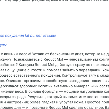
ля похудения fat burner отзывы
сулы
 с лишним весом! Устали от бесконечных диет, которые не 
овками? Познакомьтесь с Reduct Mol — инновационным компл
работает? Капсулы Reduct Mol действуют сразу по несколь
авая ощущение сытости и помогая забыть о переедании. Ус
роцесс естественного похудения. Контролируют тягу к слад
ое. Очищают организм: способствуют выведению токсинов 
рживают здоровье: богатый витаминно‑минеральный состав (ви
нижения веса. В основе формулы — мощные натуральные ком
каскары саграда. Результат, который вы заметите: постепенн
ия и настроения; более гладкая и упругая кожа. Простое п
половине дня — и позвольте Reduct Mol сделать остальное. 