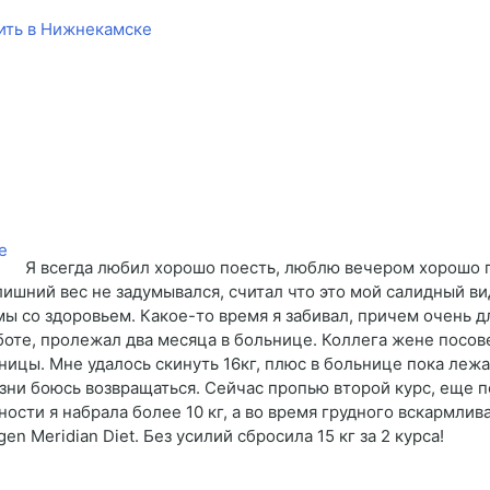
пить в Нижнекамске
Я всегда любил хорошо поесть, люблю вечером хорошо п
ишний вес не задумывался, считал что это мой салидный вид
ы со здоровьем. Какое-то время я забивал, причем очень дл
боте, пролежал два месяца в больнице. Коллега жене посов
ицы. Мне удалось скинуть 16кг, плюс в больнице пока лежал
изни боюсь возвращаться. Сейчас пропью второй курс, еще п
нности я набрала более 10 кг, а во время грудного вскармлив
gen Meridian Diet. Без усилий сбросила 15 кг за 2 курса!