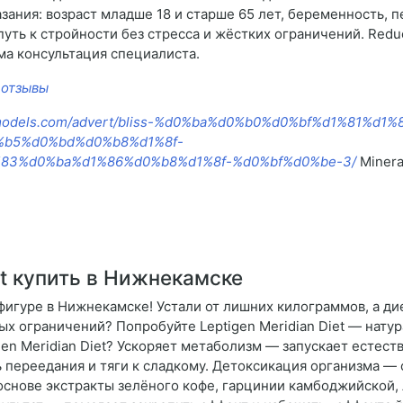
зания: возраст младше 18 и старше 65 лет, беременность, 
ть к стройности без стресса и жёстких ограничений. Reduc
а консультация специалиста.
 отзывы
icimodels.com/advert/bliss-%d0%ba%d0%b0%d0%bf%d1%81%
b5%d0%bd%d0%b8%d1%8f-
83%d0%ba%d1%86%d0%b8%d1%8f-%d0%bf%d0%be-3/
Minera
et купить в Нижнекамске
й фигуре в Нижнекамске! Устали от лишних килограммов, а ди
ых ограничений? Попробуйте Leptigen Meridian Diet — нат
gen Meridian Diet? Ускоряет метаболизм — запускает есте
 переедания и тяги к сладкому. Детоксикация организма —
снове экстракты зелёного кофе, гарцинии камбоджийской, 