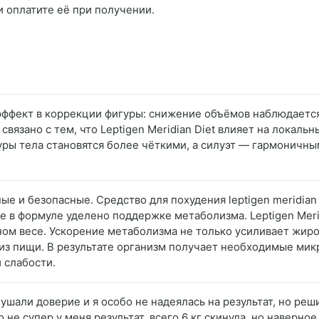
и оплатите её при получении.
эффект в коррекции фигуры: снижение объёмов наблюдается
 связано с тем, что Leptigen Meridian Diet влияет на локал
ы тела становятся более чёткими, а силуэт — гармоничным
ые и безопасные. Средство для похудения leptigen meridian 
е в формуле уделено поддержке метаболизма. Leptigen Meri
ом весе. Ускорение метаболизма не только усиливает жиро
з пищи. В результате организм получает необходимые микр
 слабости.
нушали доверие и я особо не надеялась на результат, но ре
то не супер у меня результат, всего 6 кг скинула, но наверн