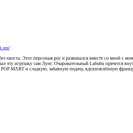
k.xml
ез хвоста. Этот персонаж рос и развивался вместе со мной с мом
вал эту игрушку сам Лунг. Очаровательный Labubu прячется вну
ль POP MART и сладкую, забавную подачу, вдохновлённую францу