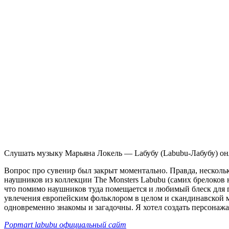
Слушать музыку Марьяна Локель — Laбубу (Labubu-Лабубу) онл
Вопрос про сувенир был закрыт моментально. Правда, несколько
наушников из коллекции The Monsters Labubu (самих брелоков 
что помимо наушников туда помещается и любимый блеск для гу
увлечения европейским фольклором в целом и скандинавской м
одновременно знакомы и загадочны. Я хотел создать персонаж
Popmart labubu официальный сайт