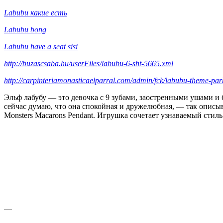
Labubu какие есть
Labubu bong
Labubu have a seat sisi
http://buzascsaba.hu/userFiles/labubu-6-sht-5665.xml
http://carpinteriamonasticaelparral.com/admin/fck/labubu-theme-par
Эльф лабубу — это девочка с 9 зубами, заостренными ушами и б
сейчас думаю, что она спокойная и дружелюбная, — так описы
Monsters Macarons Pendant. Игрушка сочетает узнаваемый сти
—