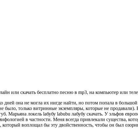
айн или скачать бесплатно песню в mp3, на компьютер или теле
 дней она не могла их нигде найти, но потом попала в большой 
не было, только витринные экземпляры, которые не продавали). 
б. Марьяна локель laбубу labubu лабубу скачать. У эльфов евро
ифологией в частности. Меня всегда привлекали существа, кото
а, который воплощал бы эту двойственность, чтобы он был озорн