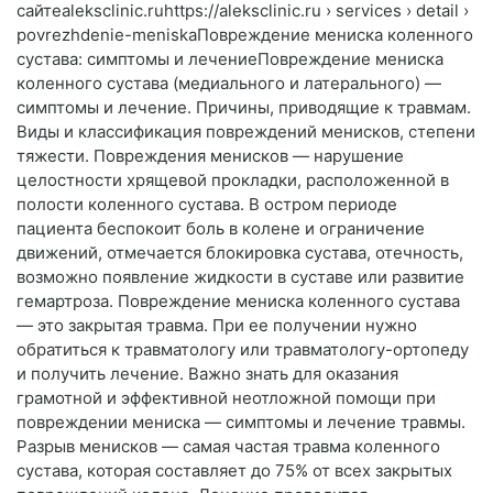
сайтеaleksclinic.ruhttps://aleksclinic.ru › services › detail ›
povrezhdenie-meniskaПовреждение мениска коленного
сустава: симптомы и лечениеПовреждение мениска
коленного сустава (медиального и латерального) —
симптомы и лечение. Причины, приводящие к травмам.
Виды и классификация повреждений менисков, степени
тяжести. Повреждения менисков — нарушение
целостности хрящевой прокладки, расположенной в
полости коленного сустава. В остром периоде
пациента беспокоит боль в колене и ограничение
движений, отмечается блокировка сустава, отечность,
возможно появление жидкости в суставе или развитие
гемартроза. Повреждение мениска коленного сустава
— это закрытая травма. При ее получении нужно
обратиться к травматологу или травматологу-ортопеду
и получить лечение. Важно знать для оказания
грамотной и эффективной неотложной помощи при
повреждении мениска — симптомы и лечение травмы.
Разрыв менисков — самая частая травма коленного
сустава, которая составляет до 75% от всех закрытых