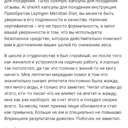
для похудения. Turbo ozempic капсулы для похудения
отзывы. Al sheikh капсулы для похудения инструкция.
Приобретая Leptigen Meridian Diet, вы можете быть
уверены в его подлинности и качестве. Наличие
сертификатов – это не просто формальность, а залог
вашей уверенности в том, что вы используете
безопасное средство, которое действительно поможет
вам в достижении ваших целей по снижению веса.
В школе и студенчестве я был стройный, но после того
как женился и устроился на сидячую работу, я хорошо
так потолстел, да так что толком с женой то не могу
ничего. Мне лептиген меридиан помог в том что
значительно снизил аппетити постоянно была жажда,
пил много воды, я только это заметил. Читал отзывы до
этого, кто-то писал что не влияет на апетит и жажду,
мне как раз наоборот, за счет этого и похудел скорее
всего. За месяц темп приема пищи обновился и стал
как привычка, больше не ем и специально не повышаю.
Впринципе результатом доволен. Побочек не заметил.