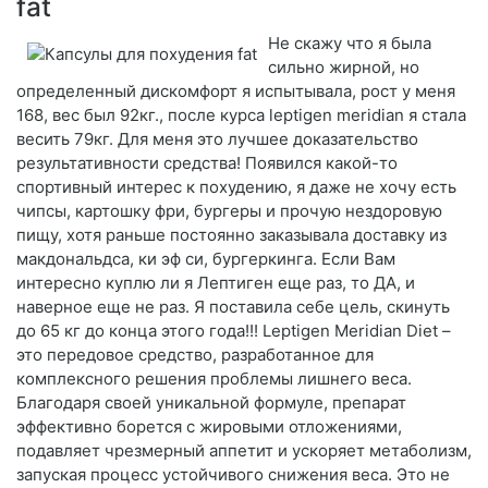
fat
Не скажу что я была
сильно жирной, но
определенный дискомфорт я испытывала, рост у меня
168, вес был 92кг., после курса leptigen meridian я стала
весить 79кг. Для меня это лучшее доказательство
результативности средства! Появился какой-то
спортивный интерес к похудению, я даже не хочу есть
чипсы, картошку фри, бургеры и прочую нездоровую
пищу, хотя раньше постоянно заказывала доставку из
макдональдса, ки эф си, бургеркинга. Если Вам
интересно куплю ли я Лептиген еще раз, то ДА, и
наверное еще не раз. Я поставила себе цель, скинуть
до 65 кг до конца этого года!!! Leptigen Meridian Diet –
это передовое средство, разработанное для
комплексного решения проблемы лишнего веса.
Благодаря своей уникальной формуле, препарат
эффективно борется с жировыми отложениями,
подавляет чрезмерный аппетит и ускоряет метаболизм,
запуская процесс устойчивого снижения веса. Это не