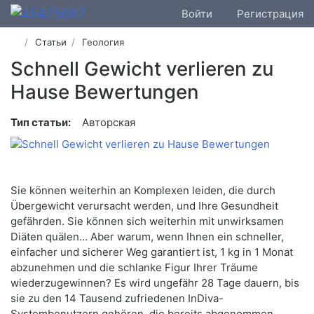
Войти
Регистрация
Статьи
Геология
Schnell Gewicht verlieren zu
Hause Bewertungen
Тип статьи:
Авторская
Sie können weiterhin an Komplexen leiden, die durch
Übergewicht verursacht werden, und Ihre Gesundheit
gefährden. Sie können sich weiterhin mit unwirksamen
Diäten quälen… Aber warum, wenn Ihnen ein schneller,
einfacher und sicherer Weg garantiert ist, 1 kg in 1 Monat
abzunehmen und die schlanke Figur Ihrer Träume
wiederzugewinnen? Es wird ungefähr 28 Tage dauern, bis
sie zu den 14 Tausend zufriedenen InDiva-
Systembenutzern gehören, die bereits abgenommen