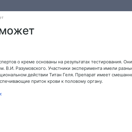
ет
оможет
пертов о креме основаны на результатах тестирования. Он
. В.И. Разумовского. Участники эксперимента имели разные
кциональном действии Титан Геля. Препарат имеет смешанны
спечивающие приток крови к половому органу.
<