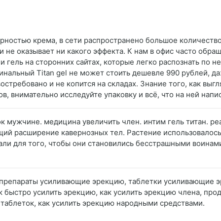
улярностью крема, в сети распространено большое количест
 не оказывает ни какого эффекта. К нам в офис часто обр
и гель на сторонних сайтах, которые легко распознать по 
нальный Titan gel не может стоить дешевле 990 рублей, д
 востребовано и не копится на складах. Знание того, как вы
в, внимательно исследуйте упаковку и всё, что на ней напи
ок мужчине. медицина увеличить член. интим гель титан. р
ющий расширение кавернозных тел. Растение использовалос
ли для того, чтобы они становились бесстрашными воинам
 препараты усиливающие эрекцию, таблетки усиливающие э
ак быстро усилить эрекцию, как усилить эрекцию члена, пр
 таблеток, как усилить эрекцию народными средствами.