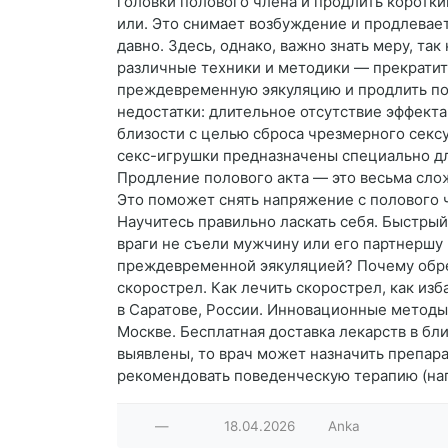
головки полового члена и продлить коротки
или. Это снимает возбуждение и продлевает
давно. Здесь, однако, важно знать меру, та
различные техники и методики — прекратить
преждевременную эякуляцию и продлить пол
недостатки: длительное отсутствие эффекта
близости с целью сброса чрезмерного секс
секс-игрушки предназначены специально дл
Продление полового акта — это весьма сло
Это поможет снять напряжение с полового ч
Научитесь правильно ласкать себя. Быстрый
враги не съели мужчину или его партнершу 
преждевременной эякуляцией? Почему обрез
скорострел. Как лечить скорострел, как из
в Саратове, России. Инновационные методы.
Москве. Бесплатная доставка лекарств в бл
выявлены, то врач может назначить препара
рекомендовать поведенческую терапию (на
—
18.04.2026
Anka