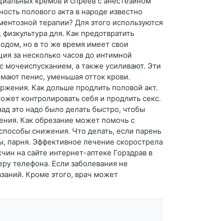
ециальных кремов и спреев с анестезином
ость полового акта в народе известно
аментозной терапии? Для этого используются
физкультура для. Как предотвратить
одом, но в то же время имеет свои
ция за несколько часов до интимной
с мочеиспусканием, а также усиливают. Эти
мают пенис, уменьшая отток крови.
ржения. Как дольше продлить половой акт.
ожет контролировать себя и продлить секс.
ад это надо было делать быстро, чтобы
ения. Как обрезание может помочь с
пособы снижения. Что делать, если парень
ны, парня. Эффективное лечение скорострела
чин на сайте интернет-аптеке Горздрав в
еру телефона. Если заболевания не
азаний. Кроме этого, врач может