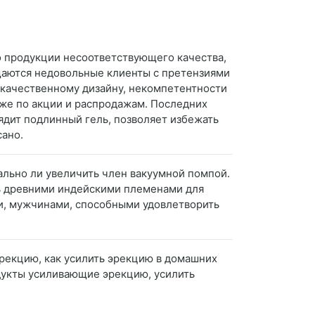
во продукции несоответствующего качества,
ащаются недовольные клиенты с претензиями
некачественному дизайну, некомпетентности
аже по акции и распродажам. Последних
глядит подлинный гель, позволяет избежать
сано.
еально ли увеличить член вакуумной помпой.
ь древними индейскими племенами для
и, мужчинами, способными удовлетворить
рекцию, как усилить эрекцию в домашних
одукты усиливающие эрекцию, усилить