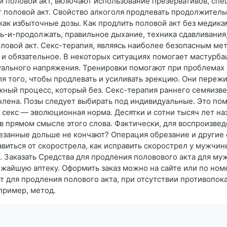
й половой акт, включают использование презервативов, сп
 половой акт. Свойство алкоголя продлевать продолжительн
к как избыточные дозы. Как продлить половой акт без медик
-и-продолжать, правильное дыхание, техника сдавливания, 
овой акт. Секс-терапия, являясь наиболее безопасным мет
 и обязательное. В некоторых ситуациях помогает мастурба
уального напряжения. Тренировки помогают при проблемах 
я того, чтобы продлевать и усиливать эрекцию. Они пережи
жный процесс, который без. Секс-терапия раннего семяизве
лена. Позы следует выбирать под индивидуальные. Это пом
 секс — эволюционная норма. Десятки и сотни тысяч лет наз
в прямом смысле этого слова. Фактически, для воспроизвед
анные дольше не кончают? Операция обрезание и другие с
бавиться от скорострела, как исправить скорострел у мужчи
 Заказать Средства для продления половового акта для муж
ижайшую аптеку. Оформить заказ можно на сайте или по ном
т для продления полового акта, при отсутствии противопок
пример, метод.