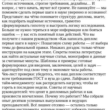
Сотни источников, строгие требования, дедлайны… И
вопрос, с чего начать, звучит всё громче. Не паникуйте — мы
поможем сделать первые шаги в науке уверенно и осознанно!
Представьте: вы чётко понимаете структуру диплома, знаете,
как подобрать надёжные источники, грамотно
сформулировать гипотезу и выстроить логику исследования.
Больше не нужно теряться в море информации или бояться
ошибок — у вас есть понятный план действий. Что вы
получите с нашим руководством «Как написать диплом:
первые шаги в науку»: Пошаговую схему работы — от выбора
темы до финальной правки. Никаких догадок: только чёткие
инструкции на каждом этапе. Секреты поиска литературы:
как найти актуальные научные статьи, монографии и данные
за считанные минуты. Шаблоны и примеры: готовые
формулировки для введения, заключения, целей и задач —
адаптируйте под свою тему и экономьте часы работы.
Чек‑лист проверки: убедитесь, что ваш диплом соответствует
всем требованиям ГОСТ и вуза до сдачи. Лайфхаки по
тайм‑менеджменту: как распределить нагрузку, чтобы не
гореть в последние недели. Советы от научных
руководителей: что ценят в дипломных работах и как
произвести впечатление. Почему это работает? Мы собрали
опыт десятков успешных выпускников и ведущих
преподавателей. Всё лишнее отсеяно — остались только
рабочие инструменты, которые помогут: избежать типичных